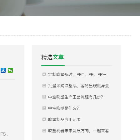
精选
文章
定制吹塑瓶时，PET、PE、PP三
种常用材质怎么选？不同材质分别
批量采购吹塑瓶，容易出现瓶身变
适合什么产品灌装，有哪些优缺
形、瓶口渗漏、瓶体发白、内部气
中空吹塑生产工艺流程有几步？
点？
泡等问题，这些问题是什么原因导
中空吹塑是什么？
致的，如何提前规避？
吹塑制品应用范围
吹塑机器未来发展方向，一起来看
S .