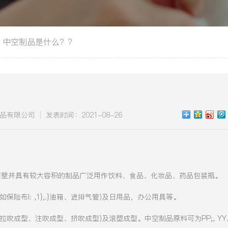
中空制品是什么？？
品有限公司
发表时间：2021-08-26
品中的一类薄壁并具有较大容积的制品广泛用作饮料、食品、化妆品、药品包装瓶。
I: ,1},.}油箱、进排气管)及日用品，办公用具等。
型、注吹成型、挤吹成型)及滚塑成型。中空制品原料可为PP;, YY.P