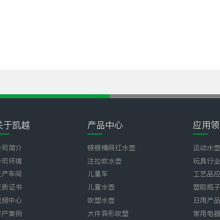
关于凯越
产品中心
应用领
公司简介
顿顿桶网红水壶
运动水
公司环境
注拉吹水壶
玩具行
生产车间
儿童车
工艺品
资质证书
儿童水壶
塑胶瓶
视频中心
吹塑水壶
日用产
客户案例
大件异形吹塑
家用电