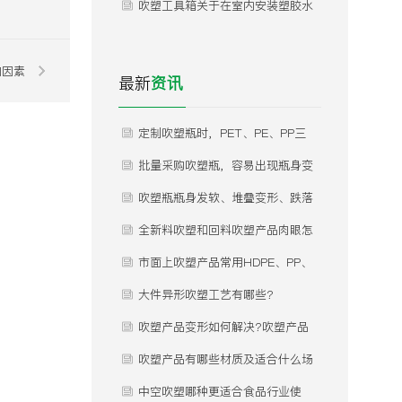
看！！
吹塑工具箱关于在室内安装塑胶水
箱事项！
响因素
最新
资讯
定制吹塑瓶时，PET、PE、PP三
种常用材质怎么选？不同材质分别
批量采购吹塑瓶，容易出现瓶身变
适合什么产品灌装，有哪些优缺
形、瓶口渗漏、瓶体发白、内部气
吹塑瓶瓶身发软、堆叠变形、跌落
点？
泡等问题，这些问题是什么原因导
开裂是什么原因？怎么规避？
全新料吹塑和回料吹塑产品肉眼怎
致的，如何提前规避？
么区分？差价为什么这么大？
市面上吹塑产品常用HDPE、PP、
PET三种材质，实际使用该怎么
大件异形吹塑工艺有哪些?
选？有什么核心差异？市面上吹塑
吹塑产品变形如何解决?吹塑产品
产品常用HDPE、PP、PET三种材
变形如何解决?
吹塑产品有哪些材质及适合什么场
质，实际使用该怎么选？有什么核
合使用？
中空吹塑哪种更适合食品行业使