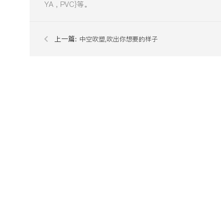
YA , PVC}等。
上一篇:
中空吹塑,吹出你想要的样子