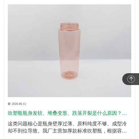
2026-06-15
吹塑瓶瓶身发软、堆叠变形、跌落开裂是什么原因？怎么规避？
这类问题核心是瓶身壁厚过薄、原料纯度不够、成型冷
却不到位导致。我厂主营加厚款标准吹塑瓶，根据容量
划分标准壁厚，瓶底、瓶肩、承压位置加厚处理，全域