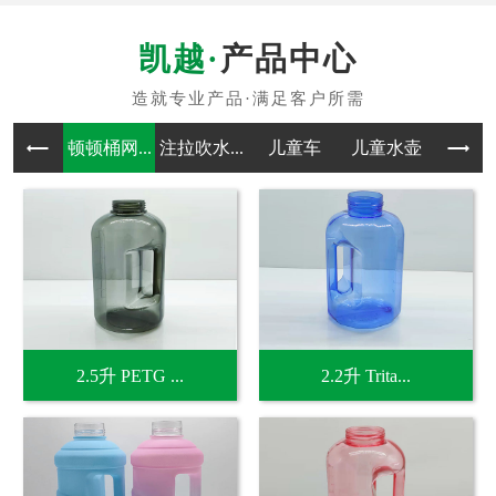
产品中心
顿顿桶网...
注拉吹水...
儿童车
儿童水壶
吹塑
2.5升 PETG ...
2.2升 Trita...