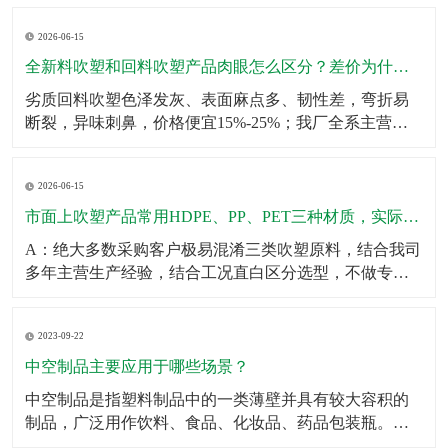
壁厚均匀无薄区，大容量吹塑瓶可多层堆叠仓储不鼓
2026-06-15
包、不变形；生产采用伺服匀速挤出+恒温冷却工艺，杜
绝瓶身局部发软、成型缩水问题。同时成品出厂前完成2
全新料吹塑和回料吹塑产品肉眼怎么区分？差价为什么这么大？
米垂直
劣质回料吹塑色泽发灰、表面麻点多、韧性差，弯折易
断裂，异味刺鼻，价格便宜15%-25%；我厂全系主营成
品、定制产品均采用全新原生颗粒，无混合回料，成品
色泽均匀、无杂质、韧性拉拽不易开裂、无塑胶异味，
2026-06-15
使用寿命提升一倍以上。针对预算刚需客户，可合规提
供混合改性料经济型方案，透明告知材质参数，不偷
市面上吹塑产品常用HDPE、PP、PET三种材质，实际使用该怎么选？有什么核心差异？市面上吹塑产品常用HDPE、PP、PET三种材质，实际使用该怎么选？有什么核心差异？
料、
A：绝大多数采购客户极易混淆三类吹塑原料，结合我司
多年主营生产经验，结合工况直白区分选型，不做专业
空话科普。第一HDPE高密度聚乙烯：我厂主力主推吹塑
原料，韧性强、抗冲击、耐低温、耐酸碱腐蚀、不易开
2023-09-22
裂，壁厚可塑性强，适合工业化工桶、机油壶、农用肥
液桶、户外中空配件、仓储周转吹塑箱体，性价比最
中空制品主要应用于哪些场景？
高、
中空制品是指塑料制品中的一类薄壁并具有较大容积的
制品，广泛用作饮料、食品、化妆品、药品包装瓶。​中
空制品主要应用于以下场景：1．饮料包装：例如，中空