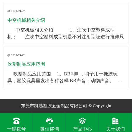
制品可以被用作矿泉水瓶、饮料瓶等。2．食品包装：中
2023-09-22
空制品也常被用于食品包装，如巧克力、糖果等。3．化
妆品包装：中空制品常常被用在化妆品包装上，如香水
中空机械相关介绍
瓶、
​ 中空机械相关介绍 1、注吹中空塑料成型
机； 注吹中空塑料成型机是不对注射型坯进行拉伸只
2023-09-22
吹塑制品应用范围
​ 吹塑制品应用范围 1。BB叫叫，哨子用于搪胶玩
具，塑胶玩具里发出各种各样 BB声音，动物声音。
2。气囊BB一般用于毛绒玩具和塑胶玩具，让人按一下
会发 出各种各样BB声音，动物声音。
东莞市凯越塑胶五金制品有限公司 © Copyright
一键拨号
微信咨询
产品中心
关于我们