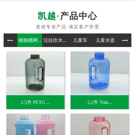
产品中心
顿顿桶网...
注拉吹水...
儿童车
儿童水壶
吹塑
2.5升 PETG ...
2.2升 Trita...