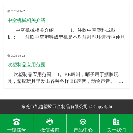
制品可以被用作矿泉水瓶、饮料瓶等。2．食品包装：中
2023-09-22
空制品也常被用于食品包装，如巧克力、糖果等。3．化
妆品包装：中空制品常常被用在化妆品包装上，如香水
中空机械相关介绍
瓶、
​ 中空机械相关介绍 1、注吹中空塑料成型
机； 注吹中空塑料成型机是不对注射型坯进行拉伸只
2023-09-22
吹塑制品应用范围
​ 吹塑制品应用范围 1。BB叫叫，哨子用于搪胶玩
具，塑胶玩具里发出各种各样 BB声音，动物声音。
2。气囊BB一般用于毛绒玩具和塑胶玩具，让人按一下
会发 出各种各样BB声音，动物声音。
东莞市凯越塑胶五金制品有限公司 © Copyright
一键拨号
微信咨询
产品中心
关于我们