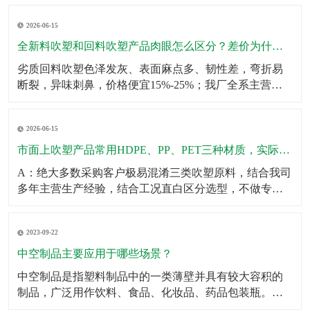
壁厚均匀无薄区，大容量吹塑瓶可多层堆叠仓储不鼓
2026-06-15
包、不变形；生产采用伺服匀速挤出+恒温冷却工艺，杜
绝瓶身局部发软、成型缩水问题。同时成品出厂前完成2
全新料吹塑和回料吹塑产品肉眼怎么区分？差价为什么这么大？
米垂直
劣质回料吹塑色泽发灰、表面麻点多、韧性差，弯折易
断裂，异味刺鼻，价格便宜15%-25%；我厂全系主营成
品、定制产品均采用全新原生颗粒，无混合回料，成品
色泽均匀、无杂质、韧性拉拽不易开裂、无塑胶异味，
2026-06-15
使用寿命提升一倍以上。针对预算刚需客户，可合规提
供混合改性料经济型方案，透明告知材质参数，不偷
市面上吹塑产品常用HDPE、PP、PET三种材质，实际使用该怎么选？有什么核心差异？市面上吹塑产品常用HDPE、PP、PET三种材质，实际使用该怎么选？有什么核心差异？
料、
A：绝大多数采购客户极易混淆三类吹塑原料，结合我司
多年主营生产经验，结合工况直白区分选型，不做专业
空话科普。第一HDPE高密度聚乙烯：我厂主力主推吹塑
原料，韧性强、抗冲击、耐低温、耐酸碱腐蚀、不易开
2023-09-22
裂，壁厚可塑性强，适合工业化工桶、机油壶、农用肥
液桶、户外中空配件、仓储周转吹塑箱体，性价比最
中空制品主要应用于哪些场景？
高、
中空制品是指塑料制品中的一类薄壁并具有较大容积的
制品，广泛用作饮料、食品、化妆品、药品包装瓶。​中
空制品主要应用于以下场景：1．饮料包装：例如，中空