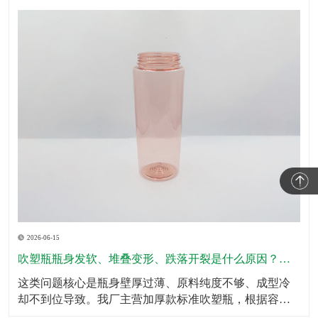
2026-06-15
吹塑瓶瓶身发软、堆叠变形、跌落开裂是什么原因？怎么规避？
这类问题核心是瓶身壁厚过薄、原料纯度不够、成型冷
却不到位导致。我厂主营加厚款标准吹塑瓶，根据容量
划分标准壁厚，瓶底、瓶肩、承压位置加厚处理，全域