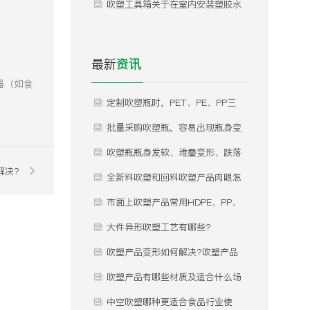
看！！
吹塑工具箱关于在室内安装塑胶水
箱事项！
最新
资讯
器（如食
定制吹塑瓶时，PET、PE、PP三
种常用材质怎么选？不同材质分别
批量采购吹塑瓶，容易出现瓶身变
适合什么产品灌装，有哪些优缺
形、瓶口渗漏、瓶体发白、内部气
吹塑瓶瓶身发软、堆叠变形、跌落
解决?
点？
泡等问题，这些问题是什么原因导
开裂是什么原因？怎么规避？
全新料吹塑和回料吹塑产品肉眼怎
致的，如何提前规避？
么区分？差价为什么这么大？
市面上吹塑产品常用HDPE、PP、
PET三种材质，实际使用该怎么
大件异形吹塑工艺有哪些?
选？有什么核心差异？市面上吹塑
吹塑产品变形如何解决?吹塑产品
产品常用HDPE、PP、PET三种材
变形如何解决?
吹塑产品有哪些材质及适合什么场
质，实际使用该怎么选？有什么核
合使用？
中空吹塑哪种更适合食品行业使