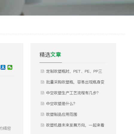
精选
文章
定制吹塑瓶时，PET、PE、PP三
种常用材质怎么选？不同材质分别
批量采购吹塑瓶，容易出现瓶身变
适合什么产品灌装，有哪些优缺
形、瓶口渗漏、瓶体发白、内部气
中空吹塑生产工艺流程有几步？
点？
泡等问题，这些问题是什么原因导
中空吹塑是什么？
致的，如何提前规避？
吹塑制品应用范围
吹塑机器未来发展方向，一起来看
的精密