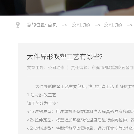
首页
公司动态
公司动态
您的位置:
->
->
->
大件异形吹塑工艺有哪些?
文章出处：公司动态
责任编辑：东莞市凯越塑胶五金制
大件异形吹塑工艺主要包括, 注-拉-吹工艺 和多层共
1.注-拉-吹工艺
该工艺分为三步：
<1>‌注射成型‌：用注塑机将熔融塑料注入模具形成有底型
<2>‌拉伸定型‌：将型坯加热至软化温度后进行纵向拉伸，
<3>吹胀成型‌：将型坯移至吹塑模具，通过压缩空气吹胀