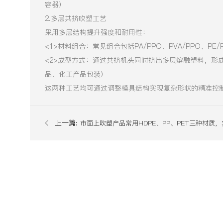
容器）
2.多层共挤吹塑工艺
采用多层结构提升强度和耐用性：
<1>‌材料组合‌：常见组合包括PA/PPO、PVA/PPO、PE/
<2>成型方式‌：通过共挤机头同时挤出多层熔融塑料，
品、化工产品包装）
这两种工艺均可通过调整模具结构实现复杂形状的精准控
上一篇:
市面上吹塑产品常用HDPE、PP、PET三种材质
用该怎么选？有什么核心差异？市面上吹塑产品常用HDPE
PET三种材质，实际使用该怎么选？有什么核心差异？