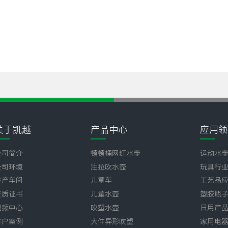
关于凯越
产品中心
应用领
公司简介
顿顿桶网红水壶
运动水
公司环境
注拉吹水壶
玩具行
生产车间
儿童车
工艺品
资质证书
儿童水壶
塑胶瓶
视频中心
吹塑水壶
日用产
客户案例
大件异形吹塑
家用电