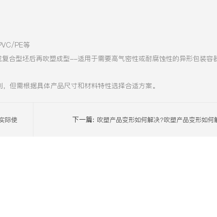
PVC/PE等
形成复合型坯后再吹塑成型--适用于需要高气密性或耐腐蚀性的异形包装容
制，但需根据具体产品尺寸和材料特性选择合适方案。
下一篇:
，实际使
吹塑产品变形如何解决?吹塑产品变形如何
、PP、