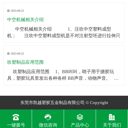
制品可以被用作矿泉水瓶、饮料瓶等。2．食品包装：中
2023-09-22
空制品也常被用于食品包装，如巧克力、糖果等。3．化
妆品包装：中空制品常常被用在化妆品包装上，如香水
中空机械相关介绍
瓶、
​ 中空机械相关介绍 1、注吹中空塑料成型
机； 注吹中空塑料成型机是不对注射型坯进行拉伸只
2023-09-22
吹塑制品应用范围
​ 吹塑制品应用范围 1。BB叫叫，哨子用于搪胶玩
具，塑胶玩具里发出各种各样 BB声音，动物声音。
2。气囊BB一般用于毛绒玩具和塑胶玩具，让人按一下
会发 出各种各样BB声音，动物声音。
东莞市凯越塑胶五金制品有限公司 © Copyright
一键拨号
微信咨询
产品中心
关于我们