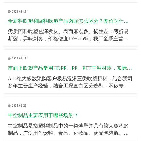
壁厚均匀无薄区，大容量吹塑瓶可多层堆叠仓储不鼓
2026-06-15
包、不变形；生产采用伺服匀速挤出+恒温冷却工艺，杜
绝瓶身局部发软、成型缩水问题。同时成品出厂前完成2
全新料吹塑和回料吹塑产品肉眼怎么区分？差价为什么这么大？
米垂直
劣质回料吹塑色泽发灰、表面麻点多、韧性差，弯折易
断裂，异味刺鼻，价格便宜15%-25%；我厂全系主营成
品、定制产品均采用全新原生颗粒，无混合回料，成品
色泽均匀、无杂质、韧性拉拽不易开裂、无塑胶异味，
2026-06-15
使用寿命提升一倍以上。针对预算刚需客户，可合规提
供混合改性料经济型方案，透明告知材质参数，不偷
市面上吹塑产品常用HDPE、PP、PET三种材质，实际使用该怎么选？有什么核心差异？市面上吹塑产品常用HDPE、PP、PET三种材质，实际使用该怎么选？有什么核心差异？
料、
A：绝大多数采购客户极易混淆三类吹塑原料，结合我司
多年主营生产经验，结合工况直白区分选型，不做专业
空话科普。第一HDPE高密度聚乙烯：我厂主力主推吹塑
原料，韧性强、抗冲击、耐低温、耐酸碱腐蚀、不易开
2023-09-22
裂，壁厚可塑性强，适合工业化工桶、机油壶、农用肥
液桶、户外中空配件、仓储周转吹塑箱体，性价比最
中空制品主要应用于哪些场景？
高、
中空制品是指塑料制品中的一类薄壁并具有较大容积的
制品，广泛用作饮料、食品、化妆品、药品包装瓶。​中
空制品主要应用于以下场景：1．饮料包装：例如，中空