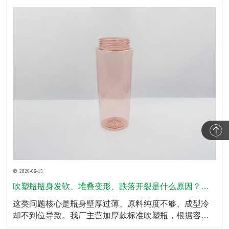
2026-06-15
吹塑瓶瓶身发软、堆叠变形、跌落开裂是什么原因？怎么规避？
这类问题核心是瓶身壁厚过薄、原料纯度不够、成型冷
却不到位导致。我厂主营加厚款标准吹塑瓶，根据容量
划分标准壁厚，瓶底、瓶肩、承压位置加厚处理，全域