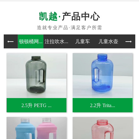
产品中心
顿顿桶网...
注拉吹水...
儿童车
儿童水壶
吹塑
2.5升 PETG ...
2.2升 Trita...