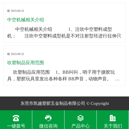
制品可以被用作矿泉水瓶、饮料瓶等。2．食品包装：中
2023-09-22
空制品也常被用于食品包装，如巧克力、糖果等。3．化
妆品包装：中空制品常常被用在化妆品包装上，如香水
中空机械相关介绍
瓶、
​ 中空机械相关介绍 1、注吹中空塑料成型
机； 注吹中空塑料成型机是不对注射型坯进行拉伸只
2023-09-22
吹塑制品应用范围
​ 吹塑制品应用范围 1。BB叫叫，哨子用于搪胶玩
具，塑胶玩具里发出各种各样 BB声音，动物声音。
2。气囊BB一般用于毛绒玩具和塑胶玩具，让人按一下
会发 出各种各样BB声音，动物声音。
东莞市凯越塑胶五金制品有限公司 © Copyright
一键拨号
微信咨询
产品中心
关于我们