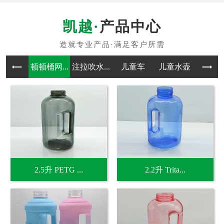
产品中心
顿顿桶网...
注拉吹水...
儿童车
儿童水壶
吹塑
2.5升 PETG ...
2.2升 Trita...