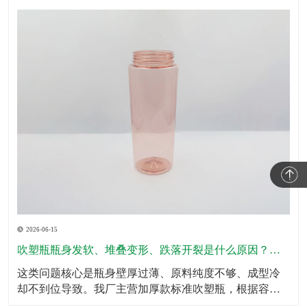
2026-06-15
吹塑瓶瓶身发软、堆叠变形、跌落开裂是什么原因？怎么规避？
这类问题核心是瓶身壁厚过薄、原料纯度不够、成型冷
却不到位导致。我厂主营加厚款标准吹塑瓶，根据容量
划分标准壁厚，瓶底、瓶肩、承压位置加厚处理，全域