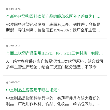
壁厚均匀无薄区，大容量吹塑瓶可多层堆叠仓储不鼓
2026-06-15
包、不变形；生产采用伺服匀速挤出+恒温冷却工艺，杜
绝瓶身局部发软、成型缩水问题。同时成品出厂前完成2
全新料吹塑和回料吹塑产品肉眼怎么区分？差价为什么这么大？
米垂直
劣质回料吹塑色泽发灰、表面麻点多、韧性差，弯折易
断裂，异味刺鼻，价格便宜15%-25%；我厂全系主营成
品、定制产品均采用全新原生颗粒，无混合回料，成品
色泽均匀、无杂质、韧性拉拽不易开裂、无塑胶异味，
2026-06-15
使用寿命提升一倍以上。针对预算刚需客户，可合规提
供混合改性料经济型方案，透明告知材质参数，不偷
市面上吹塑产品常用HDPE、PP、PET三种材质，实际使用该怎么选？有什么核心差异？市面上吹塑产品常用HDPE、PP、PET三种材质，实际使用该怎么选？有什么核心差异？
料、
A：绝大多数采购客户极易混淆三类吹塑原料，结合我司
多年主营生产经验，结合工况直白区分选型，不做专业
空话科普。第一HDPE高密度聚乙烯：我厂主力主推吹塑
原料，韧性强、抗冲击、耐低温、耐酸碱腐蚀、不易开
2023-09-22
裂，壁厚可塑性强，适合工业化工桶、机油壶、农用肥
液桶、户外中空配件、仓储周转吹塑箱体，性价比最
中空制品主要应用于哪些场景？
高、
中空制品是指塑料制品中的一类薄壁并具有较大容积的
制品，广泛用作饮料、食品、化妆品、药品包装瓶。​中
空制品主要应用于以下场景：1．饮料包装：例如，中空