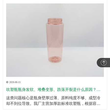
2026-06-15
吹塑瓶瓶身发软、堆叠变形、跌落开裂是什么原因？怎么规避？
这类问题核心是瓶身壁厚过薄、原料纯度不够、成型冷
却不到位导致。我厂主营加厚款标准吹塑瓶，根据容量
划分标准壁厚，瓶底、瓶肩、承压位置加厚处理，全域