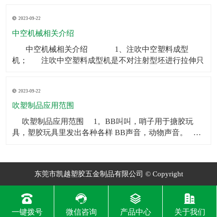
制品可以被用作矿泉水瓶、饮料瓶等。2．食品包装：中
2023-09-22
空制品也常被用于食品包装，如巧克力、糖果等。3．化
妆品包装：中空制品常常被用在化妆品包装上，如香水
中空机械相关介绍
瓶、
​ 中空机械相关介绍 1、注吹中空塑料成型
机； 注吹中空塑料成型机是不对注射型坯进行拉伸只
2023-09-22
吹塑制品应用范围
​ 吹塑制品应用范围 1。BB叫叫，哨子用于搪胶玩
具，塑胶玩具里发出各种各样 BB声音，动物声音。
2。气囊BB一般用于毛绒玩具和塑胶玩具，让人按一下
会发 出各种各样BB声音，动物声音。
东莞市凯越塑胶五金制品有限公司 © Copyright
一键拨号
微信咨询
产品中心
关于我们