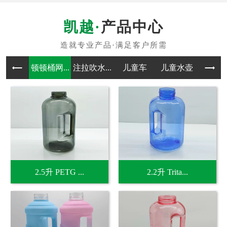
产品中心
顿顿桶网...
注拉吹水...
儿童车
儿童水壶
吹塑
2.5升 PETG ...
2.2升 Trita...