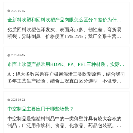
壁厚均匀无薄区，大容量吹塑瓶可多层堆叠仓储不鼓
2026-06-15
包、不变形；生产采用伺服匀速挤出+恒温冷却工艺，杜
绝瓶身局部发软、成型缩水问题。同时成品出厂前完成2
全新料吹塑和回料吹塑产品肉眼怎么区分？差价为什么这么大？
米垂直
劣质回料吹塑色泽发灰、表面麻点多、韧性差，弯折易
断裂，异味刺鼻，价格便宜15%-25%；我厂全系主营成
品、定制产品均采用全新原生颗粒，无混合回料，成品
色泽均匀、无杂质、韧性拉拽不易开裂、无塑胶异味，
2026-06-15
使用寿命提升一倍以上。针对预算刚需客户，可合规提
供混合改性料经济型方案，透明告知材质参数，不偷
市面上吹塑产品常用HDPE、PP、PET三种材质，实际使用该怎么选？有什么核心差异？市面上吹塑产品常用HDPE、PP、PET三种材质，实际使用该怎么选？有什么核心差异？
料、
A：绝大多数采购客户极易混淆三类吹塑原料，结合我司
多年主营生产经验，结合工况直白区分选型，不做专业
空话科普。第一HDPE高密度聚乙烯：我厂主力主推吹塑
原料，韧性强、抗冲击、耐低温、耐酸碱腐蚀、不易开
2023-09-22
裂，壁厚可塑性强，适合工业化工桶、机油壶、农用肥
液桶、户外中空配件、仓储周转吹塑箱体，性价比最
中空制品主要应用于哪些场景？
高、
中空制品是指塑料制品中的一类薄壁并具有较大容积的
制品，广泛用作饮料、食品、化妆品、药品包装瓶。​中
空制品主要应用于以下场景：1．饮料包装：例如，中空