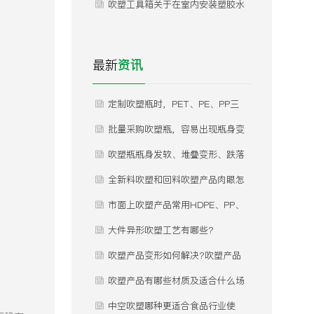
看！！
吹塑工具箱关于在室内安装塑胶水
箱事项！
最新
资讯
定制吹塑瓶时，PET、PE、PP三
种常用材质怎么选？不同材质分别
批量采购吹塑瓶，容易出现瓶身变
适合什么产品灌装，有哪些优缺
形、瓶口渗漏、瓶体发白、内部气
吹塑瓶瓶身发软、堆叠变形、跌落
点？
泡等问题，这些问题是什么原因导
开裂是什么原因？怎么规避？
全新料吹塑和回料吹塑产品肉眼怎
致的，如何提前规避？
么区分？差价为什么这么大？
市面上吹塑产品常用HDPE、PP、
PET三种材质，实际使用该怎么
大件异形吹塑工艺有哪些?
选？有什么核心差异？市面上吹塑
吹塑产品变形如何解决?吹塑产品
产品常用HDPE、PP、PET三种材
变形如何解决?
吹塑产品有哪些材质及适合什么场
质，实际使用该怎么选？有什么核
合使用？
中空吹塑哪种更适合食品行业使