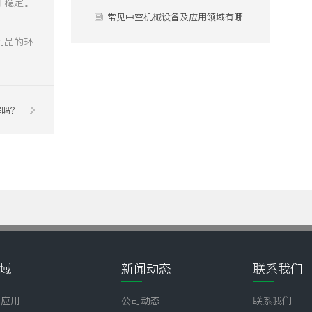
和稳定。
心差异？
用？
常见中空机械设备及应用领域有哪
制品的环
些？
解吗？
域
新闻动态
联系我们
壶应用
公司动态
联系我们