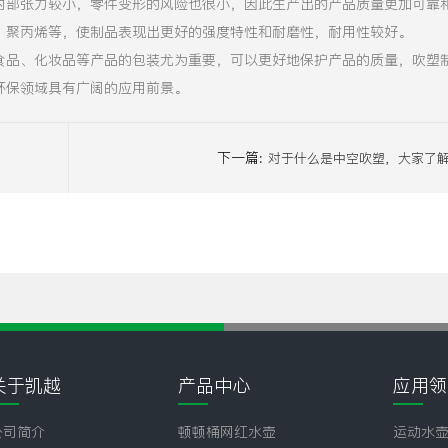
内部张力较小，零件变形的风险也很小，因此生产出的产品质量更加可靠
、聚丙烯等，使制品表现出更好的强度特性和耐磨性，耐用性较好。
食品、化妆品等产品的包装尤为重要，可以更好地保护产品的质量，吹塑
环保领域具有广阔的应用前景。
下一篇:
对于什么是中空吹塑，大家了
关于凯越
产品中心
应用领
公司简介
顿顿桶网红水壶
运动水