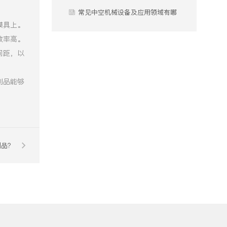
心差异？
用？
常见中空机械设备及应用领域有哪
模具上。
些？
效率高。
间距，以
制品能够
。
制品？