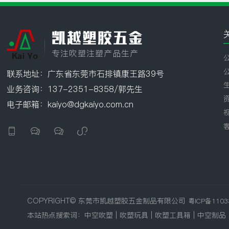
凯越塑胶五金
专注吹塑注塑产品生产
联系地址：广东省东莞市石排镇康王路39号
业务咨询：137-2351-8358/郭先生
电子邮箱：kaiyo@dgkaiyo.com.cn




COPYRIGHT© 东莞市凯越塑胶五金制品有限公司
粤ICP备1103
本站热点搜索词：
中空吹塑
|
吹塑玩具
|
吹塑工具箱
|
中空制品