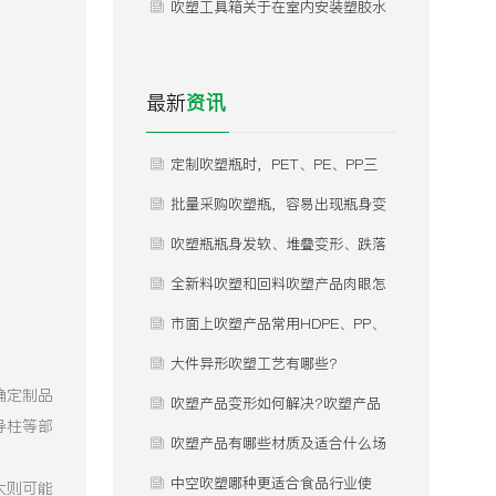
看！！
吹塑工具箱关于在室内安装塑胶水
箱事项！
最新
资讯
定制吹塑瓶时，PET、PE、PP三
种常用材质怎么选？不同材质分别
批量采购吹塑瓶，容易出现瓶身变
适合什么产品灌装，有哪些优缺
形、瓶口渗漏、瓶体发白、内部气
吹塑瓶瓶身发软、堆叠变形、跌落
点？
泡等问题，这些问题是什么原因导
开裂是什么原因？怎么规避？
全新料吹塑和回料吹塑产品肉眼怎
致的，如何提前规避？
么区分？差价为什么这么大？
市面上吹塑产品常用HDPE、PP、
PET三种材质，实际使用该怎么
大件异形吹塑工艺有哪些?
确定制品
选？有什么核心差异？市面上吹塑
吹塑产品变形如何解决?吹塑产品
导柱等部
产品常用HDPE、PP、PET三种材
变形如何解决?
吹塑产品有哪些材质及适合什么场
质，实际使用该怎么选？有什么核
合使用？
中空吹塑哪种更适合食品行业使
大则可能