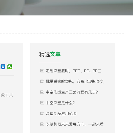
精选
文章
定制吹塑瓶时，PET、PE、PP三
种常用材质怎么选？不同材质分别
批量采购吹塑瓶，容易出现瓶身变
适合什么产品灌装，有哪些优缺
形、瓶口渗漏、瓶体发白、内部气
中空吹塑生产工艺流程有几步？
考虑工艺
点？
泡等问题，这些问题是什么原因导
中空吹塑是什么？
致的，如何提前规避？
吹塑制品应用范围
吹塑机器未来发展方向，一起来看