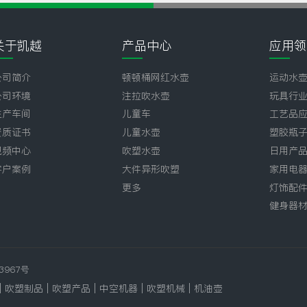
关于凯越
产品中心
应用领
公司简介
顿顿桶网红水壶
运动水
公司环境
注拉吹水壶
玩具行
生产车间
儿童车
工艺品
资质证书
儿童水壶
塑胶瓶
视频中心
吹塑水壶
日用产
客户案例
大件异形吹塑
家用电
更多
灯饰配
健身器
3967号
|
吹塑制品
|
吹塑产品
|
中空机器
|
吹塑机械
|
机油壶