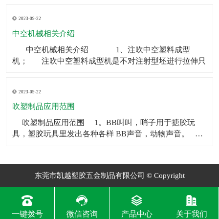
制品可以被用作矿泉水瓶、饮料瓶等。2．食品包装：中
2023-09-22
空制品也常被用于食品包装，如巧克力、糖果等。3．化
妆品包装：中空制品常常被用在化妆品包装上，如香水
中空机械相关介绍
瓶、
​ 中空机械相关介绍 1、注吹中空塑料成型
机； 注吹中空塑料成型机是不对注射型坯进行拉伸只
2023-09-22
吹塑制品应用范围
​ 吹塑制品应用范围 1。BB叫叫，哨子用于搪胶玩
具，塑胶玩具里发出各种各样 BB声音，动物声音。
2。气囊BB一般用于毛绒玩具和塑胶玩具，让人按一下
会发 出各种各样BB声音，动物声音。
东莞市凯越塑胶五金制品有限公司 © Copyright
一键拨号
微信咨询
产品中心
关于我们