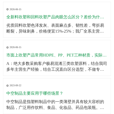
壁厚均匀无薄区，大容量吹塑瓶可多层堆叠仓储不鼓
2026-06-15
包、不变形；生产采用伺服匀速挤出+恒温冷却工艺，杜
绝瓶身局部发软、成型缩水问题。同时成品出厂前完成2
全新料吹塑和回料吹塑产品肉眼怎么区分？差价为什么这么大？
米垂直
劣质回料吹塑色泽发灰、表面麻点多、韧性差，弯折易
断裂，异味刺鼻，价格便宜15%-25%；我厂全系主营成
品、定制产品均采用全新原生颗粒，无混合回料，成品
色泽均匀、无杂质、韧性拉拽不易开裂、无塑胶异味，
2026-06-15
使用寿命提升一倍以上。针对预算刚需客户，可合规提
供混合改性料经济型方案，透明告知材质参数，不偷
市面上吹塑产品常用HDPE、PP、PET三种材质，实际使用该怎么选？有什么核心差异？市面上吹塑产品常用HDPE、PP、PET三种材质，实际使用该怎么选？有什么核心差异？
料、
A：绝大多数采购客户极易混淆三类吹塑原料，结合我司
多年主营生产经验，结合工况直白区分选型，不做专业
空话科普。第一HDPE高密度聚乙烯：我厂主力主推吹塑
原料，韧性强、抗冲击、耐低温、耐酸碱腐蚀、不易开
2023-09-22
裂，壁厚可塑性强，适合工业化工桶、机油壶、农用肥
液桶、户外中空配件、仓储周转吹塑箱体，性价比最
中空制品主要应用于哪些场景？
高、
中空制品是指塑料制品中的一类薄壁并具有较大容积的
制品，广泛用作饮料、食品、化妆品、药品包装瓶。​中
空制品主要应用于以下场景：1．饮料包装：例如，中空