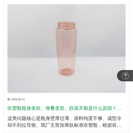
2026-06-15
吹塑瓶瓶身发软、堆叠变形、跌落开裂是什么原因？怎么规避？
这类问题核心是瓶身壁厚过薄、原料纯度不够、成型冷
却不到位导致。我厂主营加厚款标准吹塑瓶，根据容量
划分标准壁厚，瓶底、瓶肩、承压位置加厚处理，全域