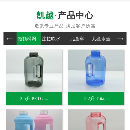
产品中心
顿顿桶网...
注拉吹水...
儿童车
儿童水壶
吹塑
2.5升 PETG ...
2.2升 Trita...