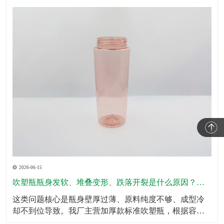
2026-06-15
吹塑瓶瓶身发软、堆叠变形、跌落开裂是什么原因？怎么规避？
这类问题核心是瓶身壁厚过薄、原料纯度不够、成型冷
却不到位导致。我厂主营加厚款标准吹塑瓶，根据容量
划分标准壁厚，瓶底、瓶肩、承压位置加厚处理，全域