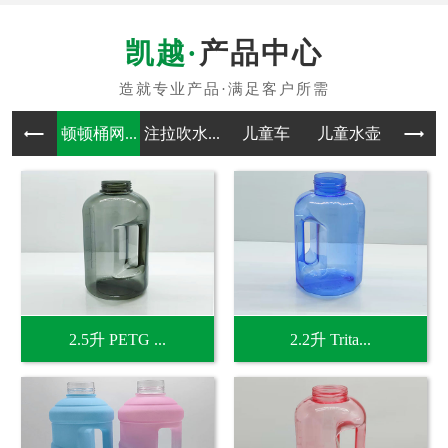
产品中心
顿顿桶网...
注拉吹水...
儿童车
儿童水壶
吹塑
2.5升 PETG ...
2.2升 Trita...