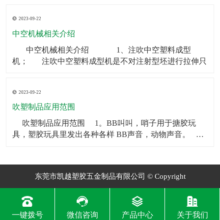
制品可以被用作矿泉水瓶、饮料瓶等。2．食品包装：中
2023-09-22
空制品也常被用于食品包装，如巧克力、糖果等。3．化
妆品包装：中空制品常常被用在化妆品包装上，如香水
中空机械相关介绍
瓶、
​ 中空机械相关介绍 1、注吹中空塑料成型
机； 注吹中空塑料成型机是不对注射型坯进行拉伸只
2023-09-22
吹塑制品应用范围
​ 吹塑制品应用范围 1。BB叫叫，哨子用于搪胶玩
具，塑胶玩具里发出各种各样 BB声音，动物声音。
2。气囊BB一般用于毛绒玩具和塑胶玩具，让人按一下
会发 出各种各样BB声音，动物声音。
东莞市凯越塑胶五金制品有限公司 © Copyright
一键拨号
微信咨询
产品中心
关于我们