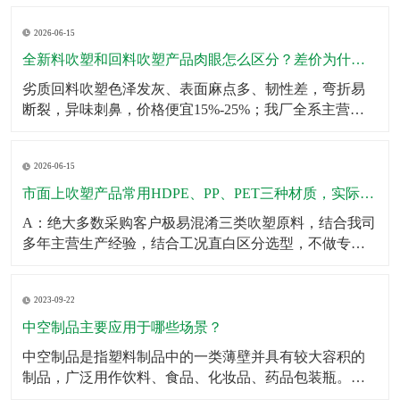
壁厚均匀无薄区，大容量吹塑瓶可多层堆叠仓储不鼓
2026-06-15
包、不变形；生产采用伺服匀速挤出+恒温冷却工艺，杜
绝瓶身局部发软、成型缩水问题。同时成品出厂前完成2
全新料吹塑和回料吹塑产品肉眼怎么区分？差价为什么这么大？
米垂直
劣质回料吹塑色泽发灰、表面麻点多、韧性差，弯折易
断裂，异味刺鼻，价格便宜15%-25%；我厂全系主营成
品、定制产品均采用全新原生颗粒，无混合回料，成品
色泽均匀、无杂质、韧性拉拽不易开裂、无塑胶异味，
2026-06-15
使用寿命提升一倍以上。针对预算刚需客户，可合规提
供混合改性料经济型方案，透明告知材质参数，不偷
市面上吹塑产品常用HDPE、PP、PET三种材质，实际使用该怎么选？有什么核心差异？市面上吹塑产品常用HDPE、PP、PET三种材质，实际使用该怎么选？有什么核心差异？
料、
A：绝大多数采购客户极易混淆三类吹塑原料，结合我司
多年主营生产经验，结合工况直白区分选型，不做专业
空话科普。第一HDPE高密度聚乙烯：我厂主力主推吹塑
原料，韧性强、抗冲击、耐低温、耐酸碱腐蚀、不易开
2023-09-22
裂，壁厚可塑性强，适合工业化工桶、机油壶、农用肥
液桶、户外中空配件、仓储周转吹塑箱体，性价比最
中空制品主要应用于哪些场景？
高、
中空制品是指塑料制品中的一类薄壁并具有较大容积的
制品，广泛用作饮料、食品、化妆品、药品包装瓶。​中
空制品主要应用于以下场景：1．饮料包装：例如，中空