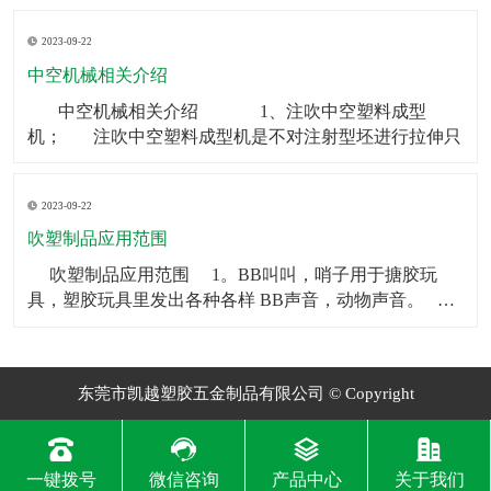
制品可以被用作矿泉水瓶、饮料瓶等。2．食品包装：中
2023-09-22
空制品也常被用于食品包装，如巧克力、糖果等。3．化
妆品包装：中空制品常常被用在化妆品包装上，如香水
中空机械相关介绍
瓶、
​ 中空机械相关介绍 1、注吹中空塑料成型
机； 注吹中空塑料成型机是不对注射型坯进行拉伸只
2023-09-22
吹塑制品应用范围
​ 吹塑制品应用范围 1。BB叫叫，哨子用于搪胶玩
具，塑胶玩具里发出各种各样 BB声音，动物声音。
2。气囊BB一般用于毛绒玩具和塑胶玩具，让人按一下
会发 出各种各样BB声音，动物声音。
东莞市凯越塑胶五金制品有限公司 © Copyright
一键拨号
微信咨询
产品中心
关于我们