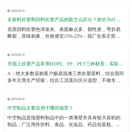
壁厚均匀无薄区，大容量吹塑瓶可多层堆叠仓储不鼓
2026-06-15
包、不变形；生产采用伺服匀速挤出+恒温冷却工艺，杜
绝瓶身局部发软、成型缩水问题。同时成品出厂前完成2
全新料吹塑和回料吹塑产品肉眼怎么区分？差价为什么这么大？
米垂直
劣质回料吹塑色泽发灰、表面麻点多、韧性差，弯折易
断裂，异味刺鼻，价格便宜15%-25%；我厂全系主营成
品、定制产品均采用全新原生颗粒，无混合回料，成品
色泽均匀、无杂质、韧性拉拽不易开裂、无塑胶异味，
2026-06-15
使用寿命提升一倍以上。针对预算刚需客户，可合规提
供混合改性料经济型方案，透明告知材质参数，不偷
市面上吹塑产品常用HDPE、PP、PET三种材质，实际使用该怎么选？有什么核心差异？市面上吹塑产品常用HDPE、PP、PET三种材质，实际使用该怎么选？有什么核心差异？
料、
A：绝大多数采购客户极易混淆三类吹塑原料，结合我司
多年主营生产经验，结合工况直白区分选型，不做专业
空话科普。第一HDPE高密度聚乙烯：我厂主力主推吹塑
原料，韧性强、抗冲击、耐低温、耐酸碱腐蚀、不易开
2023-09-22
裂，壁厚可塑性强，适合工业化工桶、机油壶、农用肥
液桶、户外中空配件、仓储周转吹塑箱体，性价比最
中空制品主要应用于哪些场景？
高、
中空制品是指塑料制品中的一类薄壁并具有较大容积的
制品，广泛用作饮料、食品、化妆品、药品包装瓶。​中
空制品主要应用于以下场景：1．饮料包装：例如，中空