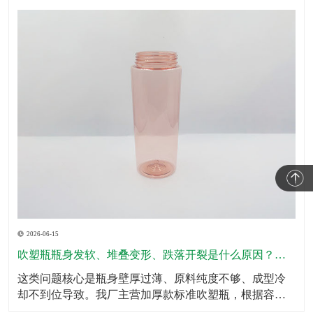
2026-06-15
吹塑瓶瓶身发软、堆叠变形、跌落开裂是什么原因？怎么规避？
这类问题核心是瓶身壁厚过薄、原料纯度不够、成型冷
却不到位导致。我厂主营加厚款标准吹塑瓶，根据容量
划分标准壁厚，瓶底、瓶肩、承压位置加厚处理，全域