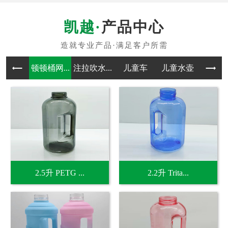
产品中心
顿顿桶网...
注拉吹水...
儿童车
儿童水壶
吹塑
2.5升 PETG ...
2.2升 Trita...