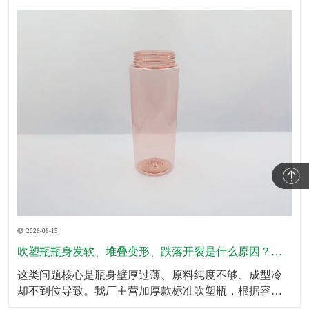
2026-06-15
吹塑瓶瓶身发软、堆叠变形、跌落开裂是什么原因？怎么规避？
这类问题核心是瓶身壁厚过薄、原料纯度不够、成型冷
却不到位导致。我厂主营加厚款标准吹塑瓶，根据容量
划分标准壁厚，瓶底、瓶肩、承压位置加厚处理，全域