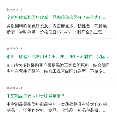
壁厚均匀无薄区，大容量吹塑瓶可多层堆叠仓储不鼓
2026-06-15
包、不变形；生产采用伺服匀速挤出+恒温冷却工艺，杜
绝瓶身局部发软、成型缩水问题。同时成品出厂前完成2
全新料吹塑和回料吹塑产品肉眼怎么区分？差价为什么这么大？
米垂直
劣质回料吹塑色泽发灰、表面麻点多、韧性差，弯折易
断裂，异味刺鼻，价格便宜15%-25%；我厂全系主营成
品、定制产品均采用全新原生颗粒，无混合回料，成品
色泽均匀、无杂质、韧性拉拽不易开裂、无塑胶异味，
2026-06-15
使用寿命提升一倍以上。针对预算刚需客户，可合规提
供混合改性料经济型方案，透明告知材质参数，不偷
市面上吹塑产品常用HDPE、PP、PET三种材质，实际使用该怎么选？有什么核心差异？市面上吹塑产品常用HDPE、PP、PET三种材质，实际使用该怎么选？有什么核心差异？
料、
A：绝大多数采购客户极易混淆三类吹塑原料，结合我司
多年主营生产经验，结合工况直白区分选型，不做专业
空话科普。第一HDPE高密度聚乙烯：我厂主力主推吹塑
原料，韧性强、抗冲击、耐低温、耐酸碱腐蚀、不易开
2023-09-22
裂，壁厚可塑性强，适合工业化工桶、机油壶、农用肥
液桶、户外中空配件、仓储周转吹塑箱体，性价比最
中空制品主要应用于哪些场景？
高、
中空制品是指塑料制品中的一类薄壁并具有较大容积的
制品，广泛用作饮料、食品、化妆品、药品包装瓶。​中
空制品主要应用于以下场景：1．饮料包装：例如，中空