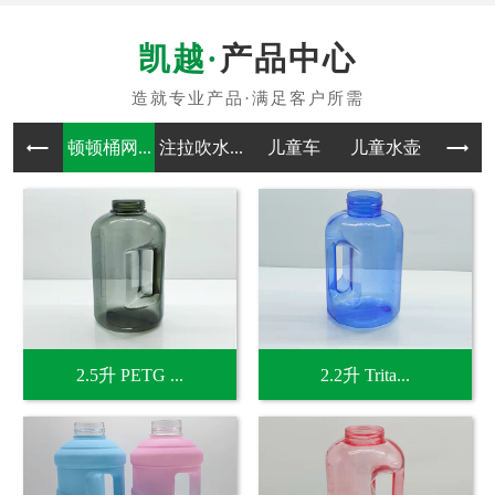
产品中心
顿顿桶网...
注拉吹水...
儿童车
儿童水壶
吹塑
2.5升 PETG ...
2.2升 Trita...