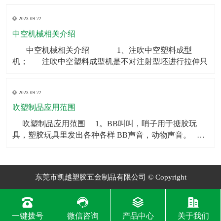
制品可以被用作矿泉水瓶、饮料瓶等。2．食品包装：中
2023-09-22
空制品也常被用于食品包装，如巧克力、糖果等。3．化
妆品包装：中空制品常常被用在化妆品包装上，如香水
中空机械相关介绍
瓶、
​ 中空机械相关介绍 1、注吹中空塑料成型
机； 注吹中空塑料成型机是不对注射型坯进行拉伸只
2023-09-22
吹塑制品应用范围
​ 吹塑制品应用范围 1。BB叫叫，哨子用于搪胶玩
具，塑胶玩具里发出各种各样 BB声音，动物声音。
2。气囊BB一般用于毛绒玩具和塑胶玩具，让人按一下
会发 出各种各样BB声音，动物声音。
东莞市凯越塑胶五金制品有限公司 © Copyright
一键拨号
微信咨询
产品中心
关于我们