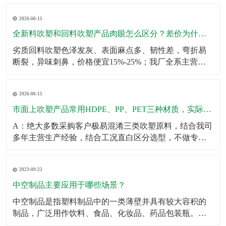
壁厚均匀无薄区，大容量吹塑瓶可多层堆叠仓储不鼓
2026-06-15
包、不变形；生产采用伺服匀速挤出+恒温冷却工艺，杜
绝瓶身局部发软、成型缩水问题。同时成品出厂前完成2
全新料吹塑和回料吹塑产品肉眼怎么区分？差价为什么这么大？
米垂直
劣质回料吹塑色泽发灰、表面麻点多、韧性差，弯折易
断裂，异味刺鼻，价格便宜15%-25%；我厂全系主营成
品、定制产品均采用全新原生颗粒，无混合回料，成品
色泽均匀、无杂质、韧性拉拽不易开裂、无塑胶异味，
2026-06-15
使用寿命提升一倍以上。针对预算刚需客户，可合规提
供混合改性料经济型方案，透明告知材质参数，不偷
市面上吹塑产品常用HDPE、PP、PET三种材质，实际使用该怎么选？有什么核心差异？市面上吹塑产品常用HDPE、PP、PET三种材质，实际使用该怎么选？有什么核心差异？
料、
A：绝大多数采购客户极易混淆三类吹塑原料，结合我司
多年主营生产经验，结合工况直白区分选型，不做专业
空话科普。第一HDPE高密度聚乙烯：我厂主力主推吹塑
原料，韧性强、抗冲击、耐低温、耐酸碱腐蚀、不易开
2023-09-22
裂，壁厚可塑性强，适合工业化工桶、机油壶、农用肥
液桶、户外中空配件、仓储周转吹塑箱体，性价比最
中空制品主要应用于哪些场景？
高、
中空制品是指塑料制品中的一类薄壁并具有较大容积的
制品，广泛用作饮料、食品、化妆品、药品包装瓶。​中
空制品主要应用于以下场景：1．饮料包装：例如，中空