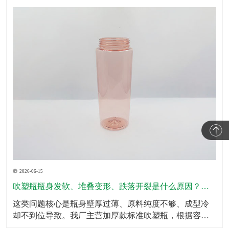
2026-06-15
吹塑瓶瓶身发软、堆叠变形、跌落开裂是什么原因？怎么规避？
这类问题核心是瓶身壁厚过薄、原料纯度不够、成型冷
却不到位导致。我厂主营加厚款标准吹塑瓶，根据容量
划分标准壁厚，瓶底、瓶肩、承压位置加厚处理，全域