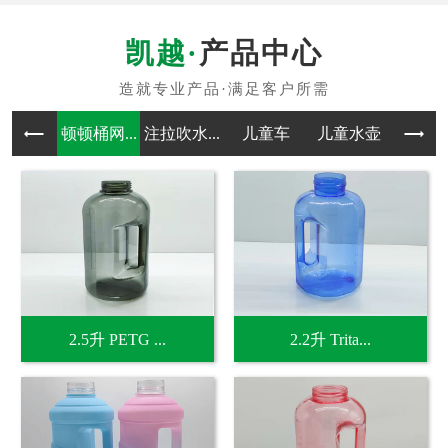
产品中心
顿顿桶网...
注拉吹水...
儿童车
儿童水壶
吹塑
2.5升 PETG ...
2.2升 Trita...