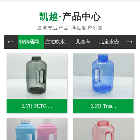
产品中心
顿顿桶网...
注拉吹水...
儿童车
儿童水壶
吹塑
2.5升 PETG ...
2.2升 Trita...