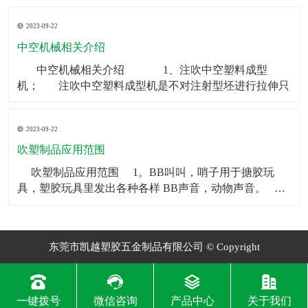
制品可以被用作矿泉水瓶、饮料瓶等。2．食品包装：中
2023-09-22
空制品也常被用于食品包装，如巧克力、糖果等。3．化
妆品包装：中空制品常常被用在化妆品包装上，如香水
中空机械相关介绍
瓶、
​ 中空机械相关介绍 1、注吹中空塑料成型
机； 注吹中空塑料成型机是不对注射型坯进行拉伸只
2023-09-22
吹塑制品应用范围
​ 吹塑制品应用范围 1。BB叫叫，哨子用于搪胶玩
具，塑胶玩具里发出各种各样 BB声音，动物声音。
2。气囊BB一般用于毛绒玩具和塑胶玩具，让人按一下
会发 出各种各样BB声音，动物声音。
东莞市凯越塑胶五金制品有限公司 © Copyright
一键拨号
微信咨询
产品中心
关于我们