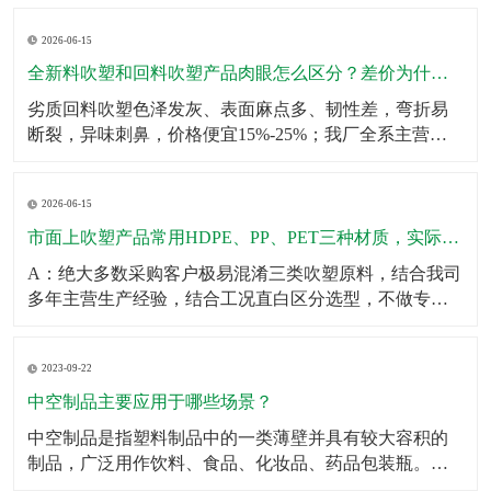
壁厚均匀无薄区，大容量吹塑瓶可多层堆叠仓储不鼓
2026-06-15
包、不变形；生产采用伺服匀速挤出+恒温冷却工艺，杜
绝瓶身局部发软、成型缩水问题。同时成品出厂前完成2
全新料吹塑和回料吹塑产品肉眼怎么区分？差价为什么这么大？
米垂直
劣质回料吹塑色泽发灰、表面麻点多、韧性差，弯折易
断裂，异味刺鼻，价格便宜15%-25%；我厂全系主营成
品、定制产品均采用全新原生颗粒，无混合回料，成品
色泽均匀、无杂质、韧性拉拽不易开裂、无塑胶异味，
2026-06-15
使用寿命提升一倍以上。针对预算刚需客户，可合规提
供混合改性料经济型方案，透明告知材质参数，不偷
市面上吹塑产品常用HDPE、PP、PET三种材质，实际使用该怎么选？有什么核心差异？市面上吹塑产品常用HDPE、PP、PET三种材质，实际使用该怎么选？有什么核心差异？
料、
A：绝大多数采购客户极易混淆三类吹塑原料，结合我司
多年主营生产经验，结合工况直白区分选型，不做专业
空话科普。第一HDPE高密度聚乙烯：我厂主力主推吹塑
原料，韧性强、抗冲击、耐低温、耐酸碱腐蚀、不易开
2023-09-22
裂，壁厚可塑性强，适合工业化工桶、机油壶、农用肥
液桶、户外中空配件、仓储周转吹塑箱体，性价比最
中空制品主要应用于哪些场景？
高、
中空制品是指塑料制品中的一类薄壁并具有较大容积的
制品，广泛用作饮料、食品、化妆品、药品包装瓶。​中
空制品主要应用于以下场景：1．饮料包装：例如，中空