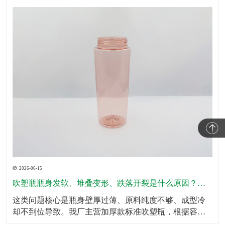
2026-06-15
吹塑瓶瓶身发软、堆叠变形、跌落开裂是什么原因？怎么规避？
这类问题核心是瓶身壁厚过薄、原料纯度不够、成型冷
却不到位导致。我厂主营加厚款标准吹塑瓶，根据容量
划分标准壁厚，瓶底、瓶肩、承压位置加厚处理，全域