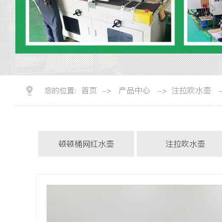
首页
产品中心
注拉吹水壶
您的位置:
->
->
-
顿顿桶网红水壶
注拉吹水壶