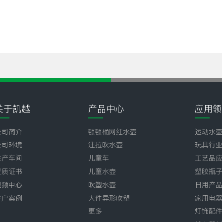
关于凯越
产品中心
应用领
公司简介
顿顿桶网红水壶
运动水
公司环境
注拉吹水壶
玩具行
生产车间
儿童车
工艺品
资质证书
儿童水壶
塑胶瓶
视频中心
吹塑水壶
日用产
客户案例
大件异形吹塑
家用电
更多
灯饰配