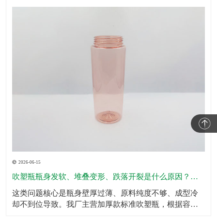
2026-06-15
吹塑瓶瓶身发软、堆叠变形、跌落开裂是什么原因？怎么规避？
这类问题核心是瓶身壁厚过薄、原料纯度不够、成型冷
却不到位导致。我厂主营加厚款标准吹塑瓶，根据容量
划分标准壁厚，瓶底、瓶肩、承压位置加厚处理，全域