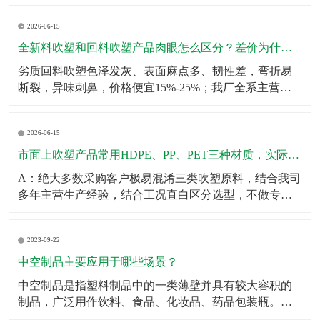
壁厚均匀无薄区，大容量吹塑瓶可多层堆叠仓储不鼓
2026-06-15
包、不变形；生产采用伺服匀速挤出+恒温冷却工艺，杜
绝瓶身局部发软、成型缩水问题。同时成品出厂前完成2
全新料吹塑和回料吹塑产品肉眼怎么区分？差价为什么这么大？
米垂直
劣质回料吹塑色泽发灰、表面麻点多、韧性差，弯折易
断裂，异味刺鼻，价格便宜15%-25%；我厂全系主营成
品、定制产品均采用全新原生颗粒，无混合回料，成品
色泽均匀、无杂质、韧性拉拽不易开裂、无塑胶异味，
2026-06-15
使用寿命提升一倍以上。针对预算刚需客户，可合规提
供混合改性料经济型方案，透明告知材质参数，不偷
市面上吹塑产品常用HDPE、PP、PET三种材质，实际使用该怎么选？有什么核心差异？市面上吹塑产品常用HDPE、PP、PET三种材质，实际使用该怎么选？有什么核心差异？
料、
A：绝大多数采购客户极易混淆三类吹塑原料，结合我司
多年主营生产经验，结合工况直白区分选型，不做专业
空话科普。第一HDPE高密度聚乙烯：我厂主力主推吹塑
原料，韧性强、抗冲击、耐低温、耐酸碱腐蚀、不易开
2023-09-22
裂，壁厚可塑性强，适合工业化工桶、机油壶、农用肥
液桶、户外中空配件、仓储周转吹塑箱体，性价比最
中空制品主要应用于哪些场景？
高、
中空制品是指塑料制品中的一类薄壁并具有较大容积的
制品，广泛用作饮料、食品、化妆品、药品包装瓶。​中
空制品主要应用于以下场景：1．饮料包装：例如，中空