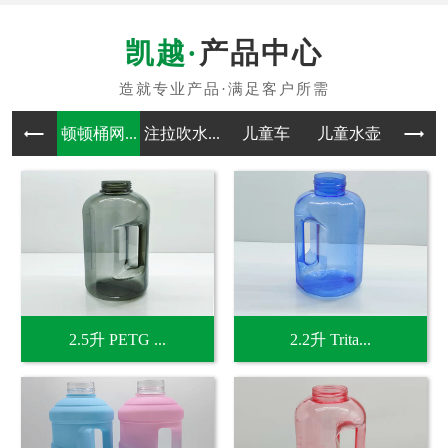
产品中心
顿顿桶网...
注拉吹水...
儿童车
儿童水壶
吹塑
2.5升 PETG ...
2.2升 Trita...