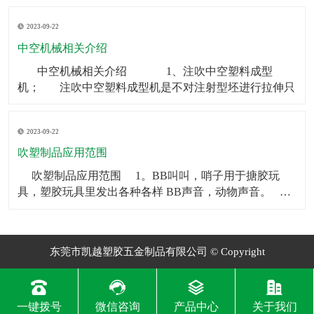
制品可以被用作矿泉水瓶、饮料瓶等。2．食品包装：中
2023-09-22
空制品也常被用于食品包装，如巧克力、糖果等。3．化
妆品包装：中空制品常常被用在化妆品包装上，如香水
中空机械相关介绍
瓶、
​ 中空机械相关介绍 1、注吹中空塑料成型
机； 注吹中空塑料成型机是不对注射型坯进行拉伸只
2023-09-22
吹塑制品应用范围
​ 吹塑制品应用范围 1。BB叫叫，哨子用于搪胶玩
具，塑胶玩具里发出各种各样 BB声音，动物声音。
2。气囊BB一般用于毛绒玩具和塑胶玩具，让人按一下
会发 出各种各样BB声音，动物声音。
东莞市凯越塑胶五金制品有限公司 © Copyright
一键拨号
微信咨询
产品中心
关于我们