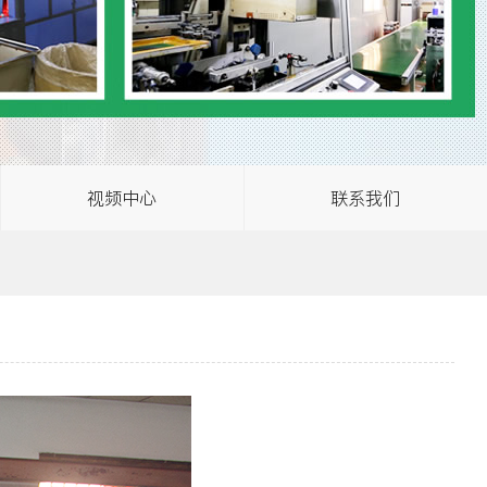
视频中心
联系我们