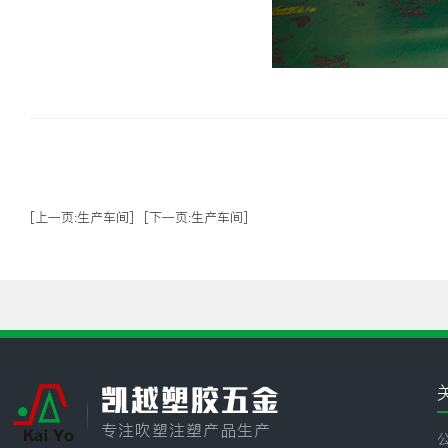
[上一页:生产车间]
[下一页:生产车间]
凯越塑胶五金
专注吹塑注塑产品生产