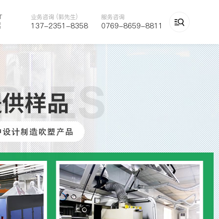
T
业务咨询 (郭先生)
服务咨询

越
137-2351-8358
0769-8659-8811