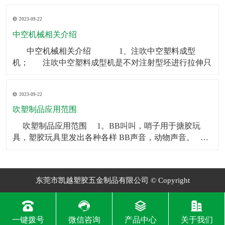
制品可以被用作矿泉水瓶、饮料瓶等。2．食品包装：中
2023-09-22
空制品也常被用于食品包装，如巧克力、糖果等。3．化
妆品包装：中空制品常常被用在化妆品包装上，如香水
中空机械相关介绍
瓶、
​ 中空机械相关介绍 1、注吹中空塑料成型
机； 注吹中空塑料成型机是不对注射型坯进行拉伸只
2023-09-22
吹塑制品应用范围
​ 吹塑制品应用范围 1。BB叫叫，哨子用于搪胶玩
具，塑胶玩具里发出各种各样 BB声音，动物声音。
2。气囊BB一般用于毛绒玩具和塑胶玩具，让人按一下
会发 出各种各样BB声音，动物声音。
东莞市凯越塑胶五金制品有限公司 © Copyright
一键拨号
微信咨询
产品中心
关于我们