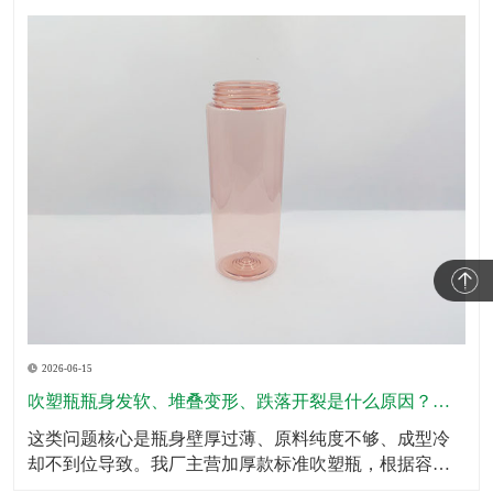
2026-06-15
吹塑瓶瓶身发软、堆叠变形、跌落开裂是什么原因？怎么规避？
这类问题核心是瓶身壁厚过薄、原料纯度不够、成型冷
却不到位导致。我厂主营加厚款标准吹塑瓶，根据容量
划分标准壁厚，瓶底、瓶肩、承压位置加厚处理，全域