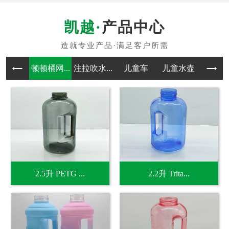
产品中心
顿顿桶网...
注拉吹水...
儿童车
儿童水壶
吹塑
2.5升 PETG ...
2.2升 Trita...