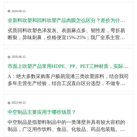
壁厚均匀无薄区，大容量吹塑瓶可多层堆叠仓储不鼓
2026-06-15
包、不变形；生产采用伺服匀速挤出+恒温冷却工艺，杜
绝瓶身局部发软、成型缩水问题。同时成品出厂前完成2
全新料吹塑和回料吹塑产品肉眼怎么区分？差价为什么这么大？
米垂直
劣质回料吹塑色泽发灰、表面麻点多、韧性差，弯折易
断裂，异味刺鼻，价格便宜15%-25%；我厂全系主营成
品、定制产品均采用全新原生颗粒，无混合回料，成品
色泽均匀、无杂质、韧性拉拽不易开裂、无塑胶异味，
2026-06-15
使用寿命提升一倍以上。针对预算刚需客户，可合规提
供混合改性料经济型方案，透明告知材质参数，不偷
市面上吹塑产品常用HDPE、PP、PET三种材质，实际使用该怎么选？有什么核心差异？市面上吹塑产品常用HDPE、PP、PET三种材质，实际使用该怎么选？有什么核心差异？
料、
A：绝大多数采购客户极易混淆三类吹塑原料，结合我司
多年主营生产经验，结合工况直白区分选型，不做专业
空话科普。第一HDPE高密度聚乙烯：我厂主力主推吹塑
原料，韧性强、抗冲击、耐低温、耐酸碱腐蚀、不易开
2023-09-22
裂，壁厚可塑性强，适合工业化工桶、机油壶、农用肥
液桶、户外中空配件、仓储周转吹塑箱体，性价比最
中空制品主要应用于哪些场景？
高、
中空制品是指塑料制品中的一类薄壁并具有较大容积的
制品，广泛用作饮料、食品、化妆品、药品包装瓶。​中
空制品主要应用于以下场景：1．饮料包装：例如，中空